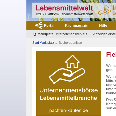
Portal
Fachmagazin
Hilfe
Marktplatz Unternehmensverkauf
Anzeigen erste
Start Marktplatz
→
Suchergebnisse
Fle
Wir h
gefun
Wenn 
bitte
und v
unter
könne
Das S
Kateg
sortier