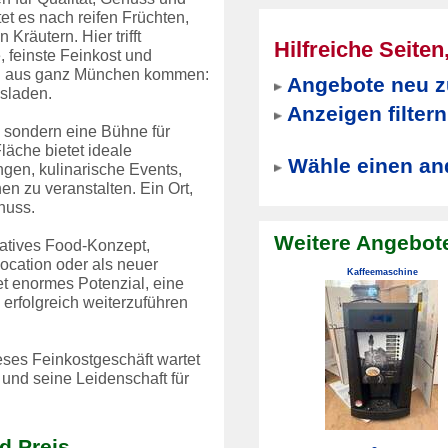
et es nach reifen Früchten,
räutern. Hier trifft
Hilfreiche Seite
e, feinste Feinkost und
den aus ganz München kommen:
Angebote neu z
sladen.
Anzeigen filtern
, sondern eine Bühne für
äche bietet ideale
Wähle einen an
gen, kulinarische Events,
 zu veranstalten. Ein Ort,
nuss.
Weitere Angebote
vatives Food-Konzept,
cation oder als neuer
Kaffeemaschine
et enormes Potenzial, eine
 erfolgreich weiterzuführen
eses Feinkostgeschäft wartet
und seine Leidenschaft für
d Preis