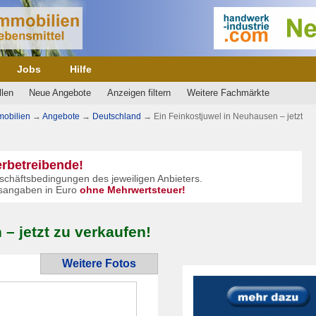
Jobs
Hilfe
llen
Neue Angebote
Anzeigen filtern
Weitere Fachmärkte
mobilien
→
Angebote
→
Deutschland
→
Ein Feinkostjuwel in Neuhausen – jetzt
erbetreibende!
schäftsbedingungen des jeweiligen Anbieters.
eisangaben in Euro
ohne Mehrwertsteuer!
– jetzt zu verkaufen!
Weitere Fotos