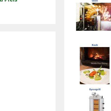
Ozon
Koch
Gyrosgrill