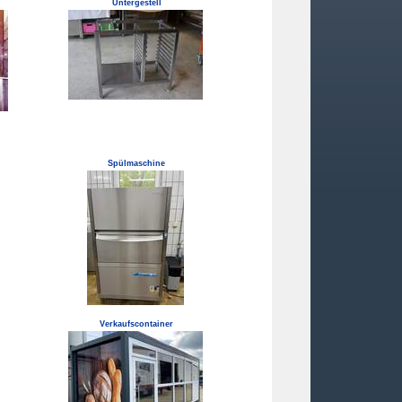
Untergestell
Spülmaschine
Verkaufscontainer