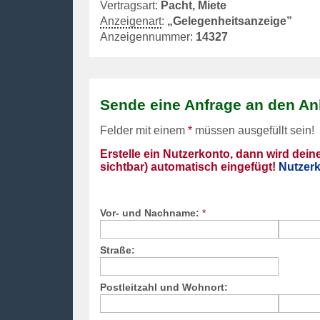
Vertragsart:
Pacht, Miete
Anzeigenart
:
„Gelegenheitsanzeige”
Anzeigennummer:
14327
Sende eine Anfrage an den Anb
Felder mit einem
*
müssen ausgefüllt sein!
Erstelle ein Nutzerkonto, dann wird dein
sichtbar) automatisch eingefügt!
Nutzerk
Vor- und Nachname:
*
Straße:
Postleitzahl und Wohnort: