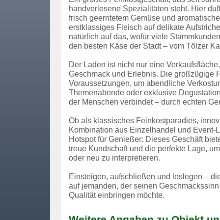
handverlesene Spezialitäten steht. Hier duft
frisch geerntetem Gemüse und aromatischen K
erstklassiges Fleisch auf delikate Aufstrich
natürlich auf das, wofür viele Stammkun
den besten Käse der Stadt – vom Tölzer Ka
Der Laden ist nicht nur eine Verkaufsfläche
Geschmack und Erlebnis. Die großzügige Fl
Voraussetzungen, um abendliche Verkostun
Themenabende oder exklusive Degustationen
der Menschen verbindet – durch echten Ge
Ob als klassisches Feinkostparadies, inno
Kombination aus Einzelhandel und Event-Lo
Hotspot für Genießer: Dieses Geschäft biet
treue Kundschaft und die perfekte Lage, um
oder neu zu interpretieren.
Einsteigen, aufschließen und loslegen – di
auf jemanden, der seinen Geschmackssinn 
Qualität einbringen möchte.
Weitere Angaben zu Objekt un