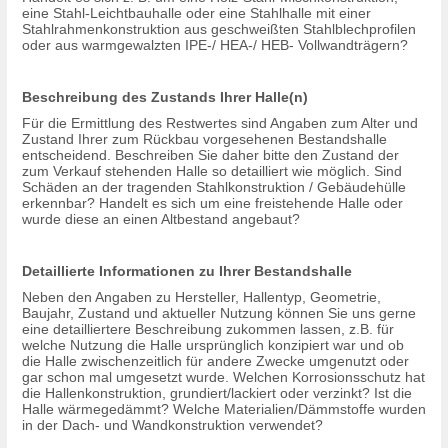
eine Stahl-Leichtbauhalle oder eine Stahlhalle mit einer
Stahlrahmenkonstruktion aus geschweißten Stahlblechprofilen
oder aus warmgewalzten IPE-/ HEA-/ HEB- Vollwandträgern?
Beschreibung des Zustands Ihrer Halle(n)
Für die Ermittlung des Restwertes sind Angaben zum Alter und
Zustand Ihrer zum Rückbau vorgesehenen Bestandshalle
entscheidend. Beschreiben Sie daher bitte den Zustand der
zum Verkauf stehenden Halle so detailliert wie möglich. Sind
Schäden an der tragenden Stahlkonstruktion / Gebäudehülle
erkennbar? Handelt es sich um eine freistehende Halle oder
wurde diese an einen Altbestand angebaut?
Detaillierte Informationen zu Ihrer Bestandshalle
Neben den Angaben zu Hersteller, Hallentyp, Geometrie,
Baujahr, Zustand und aktueller Nutzung können Sie uns gerne
eine detailliertere Beschreibung zukommen lassen, z.B. für
welche Nutzung die Halle ursprünglich konzipiert war und ob
die Halle zwischenzeitlich für andere Zwecke umgenutzt oder
gar schon mal umgesetzt wurde. Welchen Korrosionsschutz hat
die Hallenkonstruktion, grundiert/lackiert oder verzinkt? Ist die
Halle wärmegedämmt? Welche Materialien/Dämmstoffe wurden
in der Dach- und Wandkonstruktion verwendet?