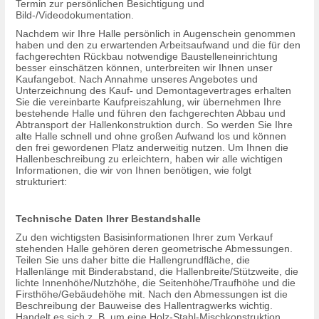
Termin zur persönlichen Besichtigung und
Bild-/Videodokumentation.
Nachdem wir Ihre Halle persönlich in Augenschein genommen
haben und den zu erwartenden Arbeitsaufwand und die für den
fachgerechten Rückbau notwendige Baustelleneinrichtung
besser einschätzen können, unterbreiten wir Ihnen unser
Kaufangebot. Nach Annahme unseres Angebotes und
Unterzeichnung des Kauf- und Demontagevertrages erhalten
Sie die vereinbarte Kaufpreiszahlung, wir übernehmen Ihre
bestehende Halle und führen den fachgerechten Abbau und
Abtransport der Hallenkonstruktion durch. So werden Sie Ihre
alte Halle schnell und ohne großen Aufwand los und können
den frei gewordenen Platz anderweitig nutzen. Um Ihnen die
Hallenbeschreibung zu erleichtern, haben wir alle wichtigen
Informationen, die wir von Ihnen benötigen, wie folgt
strukturiert:
Technische Daten Ihrer Bestandshalle
Zu den wichtigsten Basisinformationen Ihrer zum Verkauf
stehenden Halle gehören deren geometrische Abmessungen.
Teilen Sie uns daher bitte die Hallengrundfläche, die
Hallenlänge mit Binderabstand, die Hallenbreite/Stützweite, die
lichte Innenhöhe/Nutzhöhe, die Seitenhöhe/Traufhöhe und die
Firsthöhe/Gebäudehöhe mit. Nach den Abmessungen ist die
Beschreibung der Bauweise des Hallentragwerks wichtig.
Handelt es sich z. B. um eine Holz-Stahl-Mischkonstruktion,